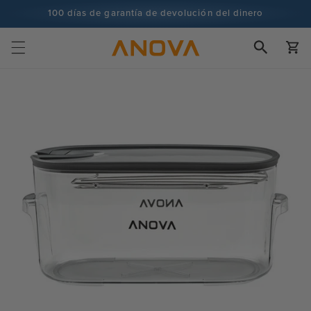
Ir al
100 días de garantía de devolución del dinero
contenido
Más de 100 millones de cocineros y subiendo
Carrito
Ir a la
información
sobre el
producto