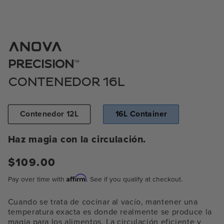
Abrir
medio
1
™
PRECISION
en
modal
CONTENEDOR 16L
Contenedor 12L
16L Container
Haz magia con la circulación.
Precio
$109.00
normal
Affirm
Pay over time with
. See if you qualify at checkout.
Cuando se trata de cocinar al vacío, mantener una
temperatura exacta es donde realmente se produce la
magia para los alimentos. La circulación eficiente y