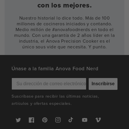
con los mejores.
Nuestro historial lo dice todo. Más de 100
millones de cocineros iniciados y contando.
Medio millón de #anovafoodnerds en todo el
mundo. Con una garantía de 2 años líder en la
industria, el Anova Precision Cooker es el
único sous vide que necesita. Y punto.
Únase a la familia Anova Food Nerd
Inscribirse
Suscríbase para recibir las últimas noticias,
artículos y ofertas especiales.
Twitter
Facebook
Pinterest
Instagram
TikTok
YouTube
Vimeo