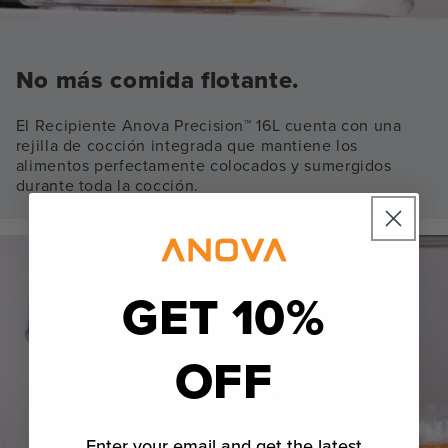
No más comida flotante.
El Recipiente Anova Precision™ 16L cuenta con una
rejilla de cocción integrada que mantiene los
alimentos perfectamente colocados y sumergidos
durante toda la cocción.
GET 10%
OFF
Enter your email and get the latest