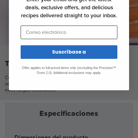
deals, exclusive offers, and delicious
recipes delivered straight to your inbox.
Correo electrónico
Suscríbase a
Tira tus trébedes.
Offer applies to full-priced items only (excluding the Precision™
Oven 2.0). Additional exclusions may apply.
Con su exclusiva base elevada de 3 mm, puede estar
seguro de que sus encimeras estarán a salvo durante
esas largas cocciones.
Especificaciones
Dimensiones del producto