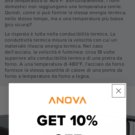
una temperatura di 905°F. Sfortunatamente, i forni
domestici non raggiungono una temperatura simile.
Quindi, come si può fornire la stessa energia termica,
nello stesso tempo, ma a una temperatura più bassa
(più sicura)?
La risposta è tutta nella conducibilità termica. La
conduttività termica misura la velocità con cui un
materiale rilascia energia termica. Nel caso
dell'acciaio, la velocità è fulminea: circa 18 volte
superiore alla conducibilità termica di una pietra da
forno. A una temperatura di 480°F, l'acciaio da forno
fornisce la stessa quantità di calore di una pietra da
forno a temperature da forno a legna.
GET 10%