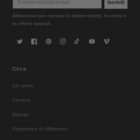
Iscriviti
Abbonatevi per ricevere le ultime notizie, le storie e
le offerte speciali.
Twitter
Facebook
Pinterest
Instagram
TikTok
YouTube
Vimeo
Circa
Chi siamo
Carriera
Stampa
Programma di affiliazione