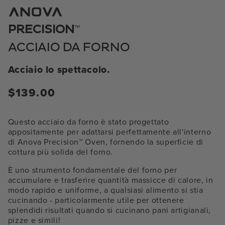
media
1
in
™
PRECISION
modale
ACCIAIO DA FORNO
Acciaio lo spettacolo.
Prezzo
$139.00
normale
Questo acciaio da forno è stato progettato
appositamente per adattarsi perfettamente all'interno
di Anova Precision™ Oven, fornendo la superficie di
cottura più solida del forno.
È uno strumento fondamentale del forno per
accumulare e trasferire quantità massicce di calore, in
modo rapido e uniforme, a qualsiasi alimento si stia
cucinando - particolarmente utile per ottenere
splendidi risultati quando si cucinano pani artigianali,
pizze e simili!