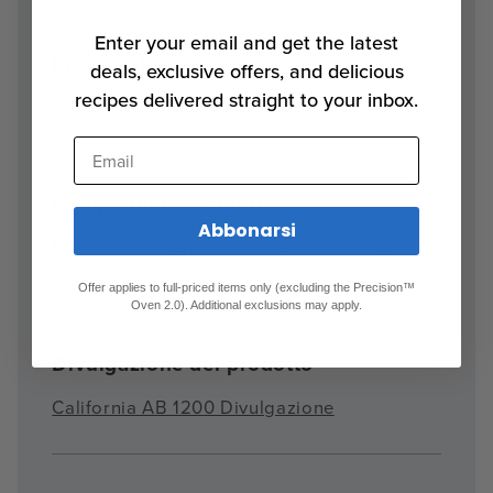
Enter your email and get the latest
I materiali
deals, exclusive offers, and delicious
recipes delivered straight to your inbox.
Acciaio inox 304
Email
Compatibilità del forno
Abbonarsi
Precision™ Oven Anova Precision™ Oven 1.0,
Precision™ Oven Anova Precision™ Oven 2.0
Offer applies to full-priced items only (excluding the Precision™
Oven 2.0). Additional exclusions may apply.
Divulgazione del prodotto
California AB 1200 Divulgazione