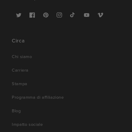
Twitter
Facebook
Pinterest
Instagram
TikTok
YouTube
Vimeo
Circa
Chi siamo
Carriera
Stampa
Programma di affiliazione
Blog
Impatto sociale