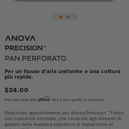
Aprire
il
media
1
in
modale
™
PRECISION
PAN PERFORATO
Per un flusso d'aria uniforme e una cottura
più rapida.
Prezzo
$34.00
normale
Affirm
Pay over time with
. See if you qualify at checkout.
Realizzato appositamente per Anova Precision
™
Forno
con superficie ventilata, che consente agli alimenti di
godere della massima superficie di esposizione al