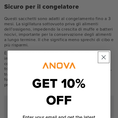
Sicuro per il congelatore
Questi sacchetti sono adatti al congelamento fino a 3
mesi. La sigillatura sottovuoto priva gli alimenti
dell'ossigeno, impedendo la crescita di muffe e batteri
nocivi, importante per la conservazione degli alimenti
a lungo termine. Il che significa meno sprechi di cibo e
più risparmi.
È ottimo anche per preparare i pasti. Se non si cucina
immediatamente, è possibile pre-sigillare il cibo e
conservarlo in modo sicuro per un uso successivo nel
frigorifero o nel congelatore. Poi, quando siete pronti,
trasferiteli direttamente nella pentola sous vide o nel
GET 10%
forno Anova Precision e voilà: un pasto di livello
professionale a portata di mano.
OFF
Specifiche tecniche
Enter your email and get the latest