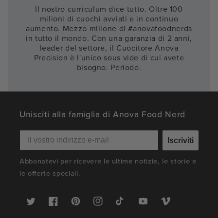
Il nostro curriculum dice tutto. Oltre 100
milioni di cuochi avviati e in continuo
aumento. Mezzo milione di #anovafoodnerds
in tutto il mondo. Con una garanzia di 2 anni,
leader del settore, il Cuocitore Anova
Precision è l'unico sous vide di cui avete
bisogno. Periodo.
Unisciti alla famiglia di Anova Food Nerd
Iscriviti
Abbonatevi per ricevere le ultime notizie, le storie e
le offerte speciali.
Twitter
Facebook
Pinterest
Instagram
TikTok
YouTube
Vimeo