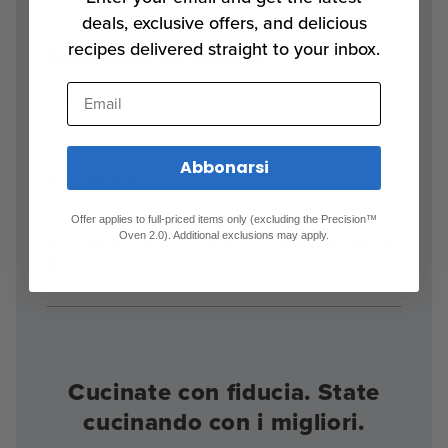
deals, exclusive offers, and delicious
recipes delivered straight to your inbox.
Dimensioni del prodotto
Email
22 cm x 30 cm (8,6″ x 11,8′)
Abbonarsi
I materiali
2 strati di plastica LDPE con 1% di additivo
Offer applies to full-priced items only (excluding the Precision™
Oven 2.0). Additional exclusions may apply.
prodegradante e 1 strato di PA/Nylon senza
BPA.
Cucinate con fiducia. State
cucinando con i migliori.