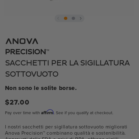
Aprire
il
media
1
in
modale
™
PRECISION
SACCHETTI PER LA SIGILLATURA
SOTTOVUOTO
Non sono le solite borse.
Prezzo
$27.00
normale
Affirm
Pay over time with
. See if you qualify at checkout.
I nostri sacchetti per sigillatura sottovuoto migliorati
Anova Precision™ combinano qualità e sostenibilità.