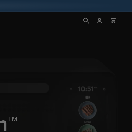
Conectarse
Carrito
n™