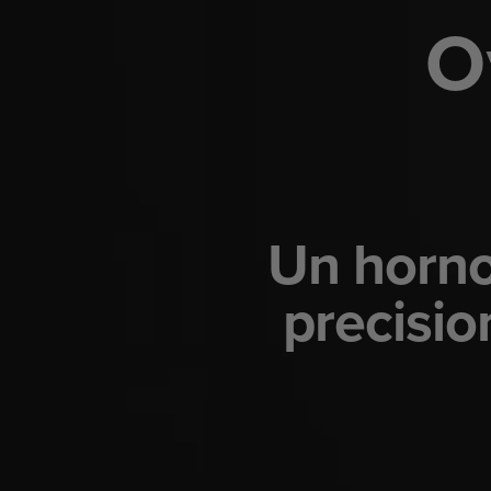
O
Un horno
precisio