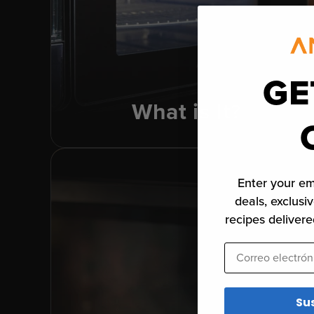
GE
What is It?
Enter your em
deals, exclusiv
recipes delivere
Correo electrónic
Su