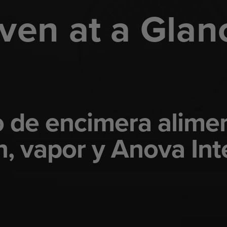
ven at a Glan
 de encimera alime
n, vapor y Anova Int