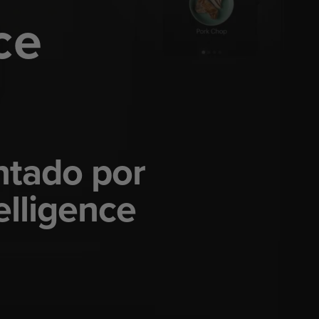
ce
ntado por
elligence