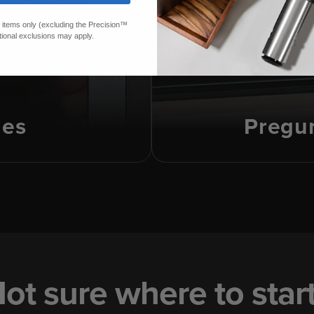
ed items only (excluding the Precision™
tional exclusions may apply.
des
Pregun
ot sure where to star