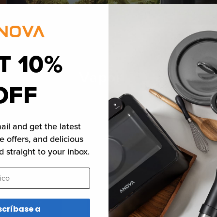
T 10%
Vapor
OFF
ail and get the latest
e offers, and delicious
d straight to your inbox.
o
scríbase a