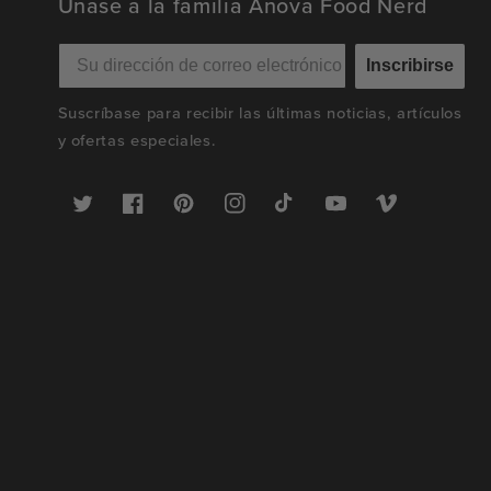
Únase a la familia Anova Food Nerd
Inscribirse
Suscríbase para recibir las últimas noticias, artículos
y ofertas especiales.
Twitter
Facebook
Pinterest
Instagram
TikTok
YouTube
Vimeo