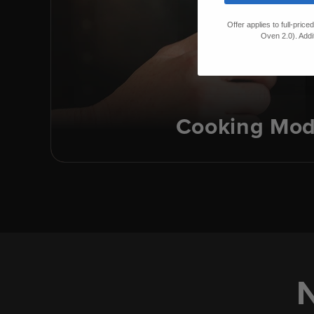
Offer applies to full-pric
Oven 2.0). Addi
Cooking Mo
N