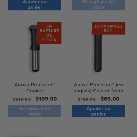
Ajouter au
En rupture de
panier
stock
EN
ECONOMISEZ
RUPTURE
54%.
DE
STOCK
Anova Precision®
Anova Precision® (en
Cooker
anglais) Cooker Nano
Regular
Sale
$199.00
Prix
Prix
$69.00
$219.00
$149.00
price
price
normal
de
En rupture de
Ajouter au
vente
stock
panier