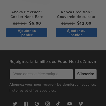
Anova Precision™
Anova Precision™
Cooker Nano Base
Couvercle de cuiseur
Prix
Prix
$6.00
Prix
Prix
$12.00
$24.00
$24.00
normal
de
normal
de
Ajouter au
Ajouter au
vente
vente
panier
panier
Rejoignez la famille des Food Nerd d'Anova
S'inscrire
Abonnez-vous pour recevoir les dernières nouvelles,
histoires et offres spéciales.
Twitter
Facebook
Pinterest
Instagram
TikTok
YouTube
Vimeo