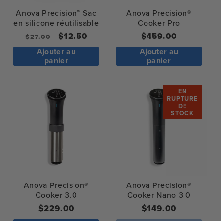
:
Anova Precision™ Sac
Anova Precision®
en silicone réutilisable
Cooker Pro
Prix
Prix
$12.50
Prix
$459.00
$27.00
normal
de
normal
Ajouter au
Ajouter au
vente
panier
panier
EN
RUPTURE
DE
STOCK
Anova Precision®
Anova Precision®
Cooker 3.0
Cooker Nano 3.0
Prix
$229.00
Prix
$149.00
normal
normal