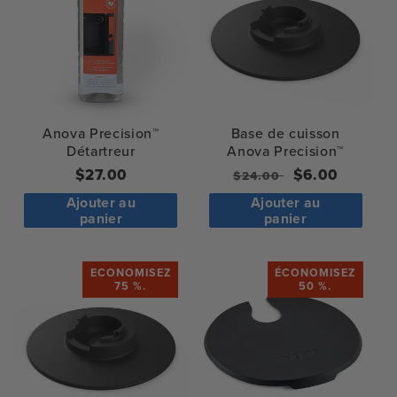
Anova Precision™
Base de cuisson
Détartreur
Anova Precision™
Prix
$27.00
Prix
Prix
$6.00
$24.00
normal
normal
de
Ajouter au
Ajouter au
vente
panier
panier
ECONOMISEZ
ÉCONOMISEZ
75 %.
50 %.