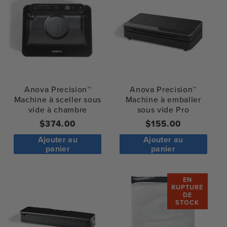
Anova Precision™
Anova Precision™
Machine à sceller sous
Machine à emballer
vide à chambre
sous vide Pro
Prix
$374.00
Regular
$155.00
normal
price
Ajouter au
Ajouter au
panier
panier
EN
RUPTURE
DE
STOCK