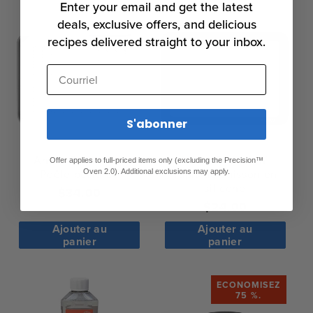
Enter your email and get the latest
deals, exclusive offers, and delicious
recipes delivered straight to your inbox.
Courriel
S'abonner
Anova Precision™
Anova Precision™
Offer applies to full-priced items only (excluding the Precision™
Poêle perforée
Tapis de cuisson en
Oven 2.0). Additional exclusions may apply.
silicone
Prix
$34.00
Prix
$24.00
normal
normal
Ajouter au
Ajouter au
panier
panier
ECONOMISEZ
75 %.