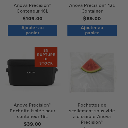
Anova Precision™
Anova Precision™ 12L
Conteneur 16L
Container
Prix
$109.00
Prix
$89.00
normal
normal
Ajouter au
Ajouter au
panier
panier
EN
RUPTURE
DE
STOCK
Anova Precision™
Pochettes de
Pochette isolée pour
scellement sous vide
conteneur 16L
à chambre Anova
Precision™
Prix
$39.00