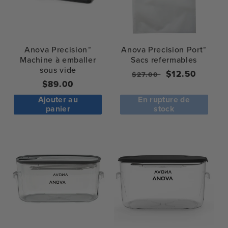
Anova Precision™
Anova Precision Port™
Machine à emballer
Sacs refermables
sous vide
Prix
Prix
$12.50
$27.00
Prix
$89.00
normal
de
normal
vente
Ajouter au
En rupture de
panier
stock