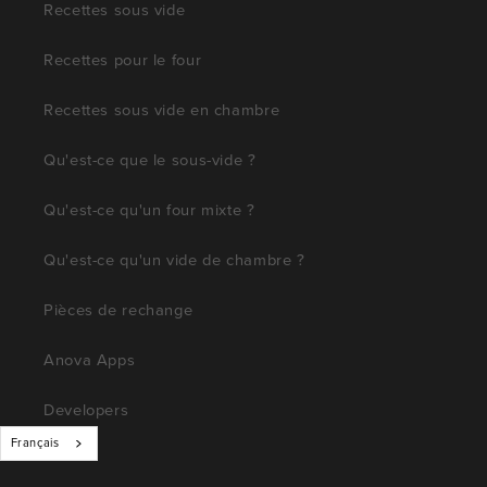
Recettes sous vide
Recettes pour le four
Recettes sous vide en chambre
Qu'est-ce que le sous-vide ?
Qu'est-ce qu'un four mixte ?
Qu'est-ce qu'un vide de chambre ?
Pièces de rechange
Anova Apps
Developers
Français