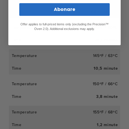
Abonare
64 de minute
Offer applies to full-priced items only (excluding the Precision™
140ºF / 60ºC
Oven 2.0). Additional exclusions may apply.
28,1 minute
145ºF / 63ºC
10,5 minute
150ºF / 66ºC
3,8 minute
155ºF / 68ºC
1,2 minute