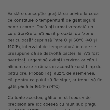
Există o concepție greșită cu privire la ceea
ce constituie o temperatură de gătit sigură
pentru carne. Dacă ați urmat vreodată un
curs ServSafe, ați auzit probabil de "zona
periculoasă" cuprinsă între 0 și 60ºC (40 și
140°F), intervalul de temperatură în care se
presupune că se dezvoltă bacteriile. Ați fost
avertizați urgent să evitați servirea oricărui
aliment care a rămas în această zonă timp de
patru ore. Probabil ați auzit, de asemenea,
că, pentru ca puiul să fie sigur, ar trebui să fie
gătit până la 165°F (74ºC).
Cu toate acestea, gătitul în stil sous vide
precision are loc adesea cu mult sub pragul