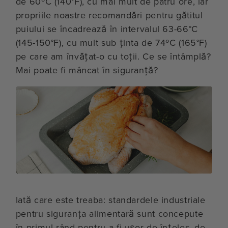
de 60ºC (140°F), cu mai mult de patru ore, iar
propriile noastre recomandări pentru gătitul
puiului se încadrează în intervalul 63-66°C
(145-150°F), cu mult sub ținta de 74ºC (165°F)
pe care am învățat-o cu toții. Ce se întâmplă?
Mai poate fi mâncat în siguranță?
Iată care este treaba: standardele industriale
pentru siguranța alimentară sunt concepute
în primul rând pentru a fi ușor de înțeles, de