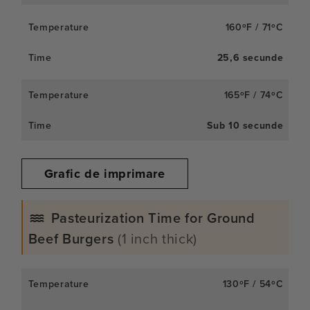
160ºF / 71ºC
25,6 secunde
165ºF / 74ºC
Sub 10 secunde
Grafic de imprimare
Pasteurization Time for Ground
Beef Burgers
(1 inch thick)
130ºF / 54ºC