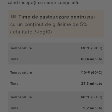
când începeți cu carne congelată.
Timp de pasteurizare pentru pui
cu un conținut de grăsime de 5%
(letalitate 7-log10)
136ºF (58ºC)
68,4 minute
140ºF (60ºC)
27,5 minute
145ºF (63ºC)
9,2 minute