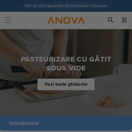
Salt la
100 de zile garanție de returnare a banilor
conținut
100+ milioane de bucătari și numărătoarea continuă
Cart
PASTEURIZARE CU GĂTIT
SOUS VIDE
Vezi toate ghidurile
Introducere