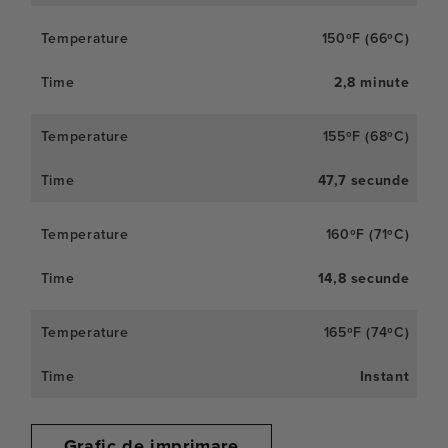
150ºF (66ºC)
2,8 minute
155ºF (68ºC)
47,7 secunde
160ºF (71ºC)
14,8 secunde
165ºF (74ºC)
Instant
Grafic de imprimare