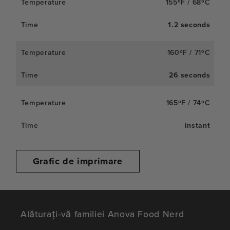
155ºF / 68ºC
1.2 seconds
160ºF / 71ºC
26 seconds
165ºF / 74ºC
instant
Grafic de imprimare
Alăturați-vă familiei Anova Food Nerd