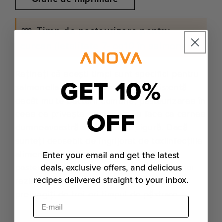
Timp de pasteurizare pentru
curcan
(letalitate 7-log10 în salmonella)
Rețineți că acești timpi sunt specifici pentru
GET 10%
salmonella. Deoarece este mai rezistentă
decât multe bacterii comune, pasteurizarea în
OFF
ceea ce privește salmonela va face ca carnea
dumneavoastră să fie relativ sigură. Dacă
sunteți deosebit de îngrijorat de toxiinfecțiile
alimentare, ați putea lua în considerare
Enter your email and get the latest
pasteurizarea în raport cu o bacterie și mai
deals, exclusive offers, and delicious
recipes delivered straight to your inbox.
rezistentă, cum ar fi listeria. Pur și simplu
prelungiți de trei ori timpul de păstrare.
E-mail
136ºF / 58ºC