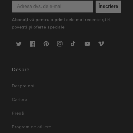
Înscriere
Abonați-vă pentru a primi cele mai recente știri,
povești și oferte speciale.
Twitter
Facebook
Pinterest
Instagram
TikTok
YouTube
Vimeo
Despre
Despre noi
Cariere
Presă
Program de afiliere