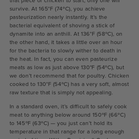
that piece of chicken to start, only one will
survive. At 165°F (74ºC), you achieve
pasteurization nearly instantly. It’s the
bacterial equivalent of shoving a stick of
dynamite into an anthill. At 136°F (58ºC), on
the other hand, it takes a little over an hour
for the bacteria to slowly wither to death in
the heat. In fact, you can even pasteurize
meats as low as just above 130°F (54ºC), but
we don’t recommend that for poultry. Chicken
cooked to 130°F (54ºC) has a very soft, almost
raw texture that is simply not appealing.
In a standard oven, it’s difficult to safely cook
meat to anything below around 150ºF (66ºC)
to 145ºF (63ºC) — you just can’t hold its
temperature in that range for a long enough