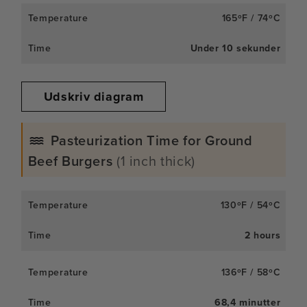
165ºF / 74ºC
Under 10 sekunder
Udskriv diagram
Pasteurization Time for Ground
Beef Burgers
(1 inch thick)
130ºF / 54ºC
2 hours
136ºF / 58ºC
68,4 minutter