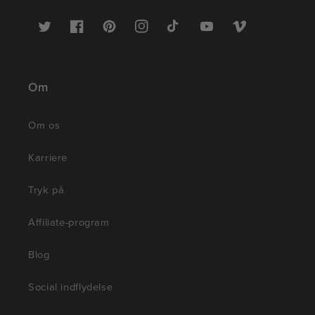
Twitter
Facebook
Pinterest
Instagram
TikTok
YouTube
Vimeo
Om
Om os
Karriere
Tryk på
Affiliate-program
Blog
Social indflydelse