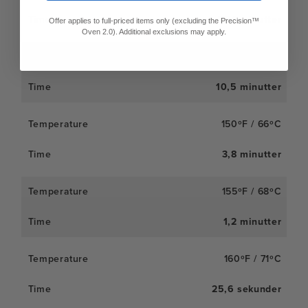
28,1 minutter
Offer applies to full-priced items only (excluding the Precision™
Oven 2.0). Additional exclusions may apply.
145ºF / 63ºC
10,5 minutter
150ºF / 66ºC
3,8 minutter
155ºF / 68ºC
1,2 minutter
160ºF / 71ºC
25,6 sekunder