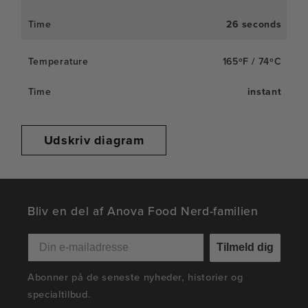
26 seconds
165ºF / 74ºC
instant
Udskriv diagram
Bliv en del af Anova Food Nerd-familien
Tilmeld dig
Abonner på de seneste nyheder, historier og
specialtilbud.