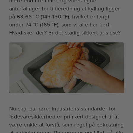
mere end fire timer, og vores egne
anbefalinger for tilberedning af kylling ligger
på 63-66 °C (145-150 °F), hvilket er langt
under 74 °C (165 °F), som vi alle har lært.
Hvad sker der? Er det stadig sikkert at spise?
Nu skal du høre: Industriens standarder for
fødevaresikkerhed er primært designet til at
være enkle at forstå, som regel på bekostning
af nøjagtigheden. Reglerne er opstillet, så alle