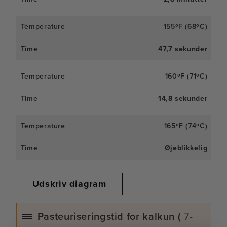
155ºF (68ºC)
47,7 sekunder
160ºF (71ºC)
14,8 sekunder
165ºF (74ºC)
Øjeblikkelig
Udskriv diagram
Pasteuriseringstid for kalkun (
7-