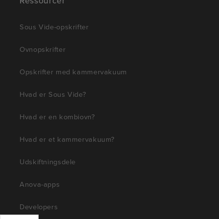
Ressourcer
Sous Vide-opskrifter
Ovnopskrifter
Opskrifter med kammervakuum
Hvad er Sous Vide?
Hvad er en kombiovn?
Hvad er et kammervakuum?
Udskiftningsdele
Anova-apps
Developers