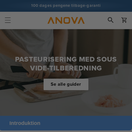
Spring til
100 dages pengene tilbage-garanti
indhold
100+ millioner kokke og stadig flere
Vogn
PASTEURISERING MED SOUS
VIDE-TILBEREDNING
Se alle guider
Introduktion