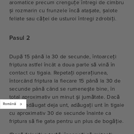
aromatice precum crenguțe întregi de cimbru
și rozmarin cu frunzele încă atașate, șalote
feliate sau căței de usturoi întregi zdrobiți.
Pasul 2
După 15 până la 30 de secunde, întoarceți
friptura astfel încât a doua parte să vină în
contact cu tigaia. Repetați operațiunea,
întorcând friptura la fiecare 15 până la 30 de
secunde până când se rumenește bine, în
total aproximativ un minut și jumătate. Dacă
nu ați adăugat deja unt, adăugați unt în tigaie
Română
cu aproximativ 30 de secunde înainte ca
friptura să fie gata pentru un plus de bogăție.