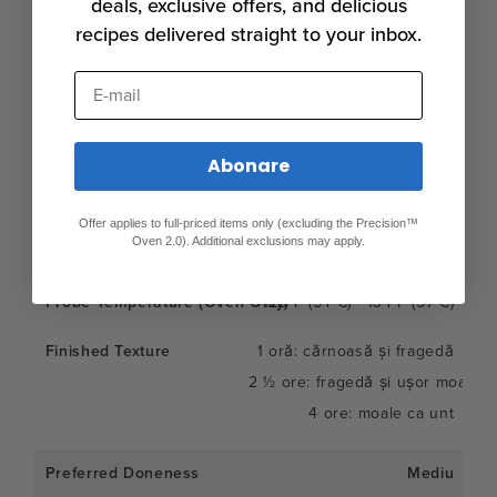
deals, exclusive offers, and delicious
120°F (49°C) - 128°F (53°C)
recipes delivered straight to your inbox.
1 oră: cărnoase și fragede
E-mail
2 ½ ore: fragede și ușor moi
Mediu-Rare
Abonare
1 - 4 ore (2½ ore maxim dacă te
Offer applies to full-priced items only (excluding the Precision™
Oven 2.0). Additional exclusions may apply.
129°F (54°C) - 134°F (57°C)
129°F (54°C) - 134°F (57°C)
1 oră: cărnoasă și fragedă
2 ½ ore: fragedă și ușor moale
4 ore: moale ca unt
Mediu