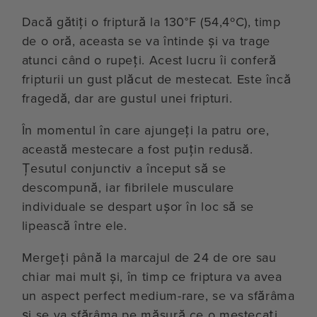
Dacă gătiți o friptură la 130°F (54,4ºC), timp
de o oră, aceasta se va întinde și va trage
atunci când o rupeți. Acest lucru îi conferă
fripturii un gust plăcut de mestecat. Este încă
fragedă, dar are gustul unei fripturi.
În momentul în care ajungeți la patru ore,
această mestecare a fost puțin redusă.
Țesutul conjunctiv a început să se
descompună, iar fibrilele musculare
individuale se despart ușor în loc să se
lipească între ele.
Mergeți până la marcajul de 24 de ore sau
chiar mai mult și, în timp ce friptura va avea
un aspect perfect medium-rare, se va sfărâma
și se va sfărâma pe măsură ce o mestecați,