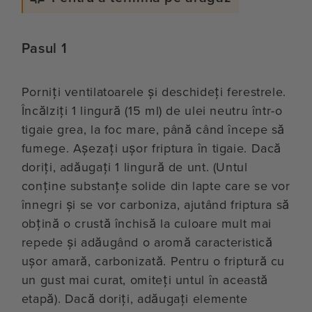
Pasul 1
Porniți ventilatoarele și deschideți ferestrele.
Încălziți 1 lingură (15 ml) de ulei neutru într-o
tigaie grea, la foc mare, până când începe să
fumege. Așezați ușor friptura în tigaie. Dacă
doriți, adăugați 1 lingură de unt. (Untul
conține substanțe solide din lapte care se vor
înnegri și se vor carboniza, ajutând friptura să
obțină o crustă închisă la culoare mult mai
repede și adăugând o aromă caracteristică
ușor amară, carbonizată. Pentru o friptură cu
un gust mai curat, omiteți untul în această
etapă). Dacă doriți, adăugați elemente