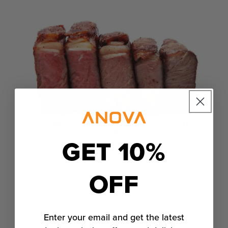
GET 10%
Foarte rar până la rar
OFF
1 - 2 ½ ore
120°F (49°C) - 128°F (53°C)
Enter your email and get the latest