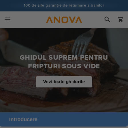
Salt la
100 de zile garanție de returnare a banilor
conținut
100+ milioane de bucătari și numărătoarea continuă
Cart
GHIDUL SUPREM PENTRU
FRIPTURI SOUS VIDE
Vezi toate ghidurile
Introducere