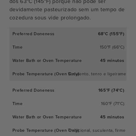
dos 63°C (145°F) porque não pode ser
devidamente pasteurizado sem um tempo de
cozedura sous vide prolongado.
68°C (155°F)
150°F (66°C)
45 minutos
Suculento, tenro e ligeiramente 
165°F (74°C)
160°F (71°C)
45 minutos
Tradicional, suculenta, firme e li