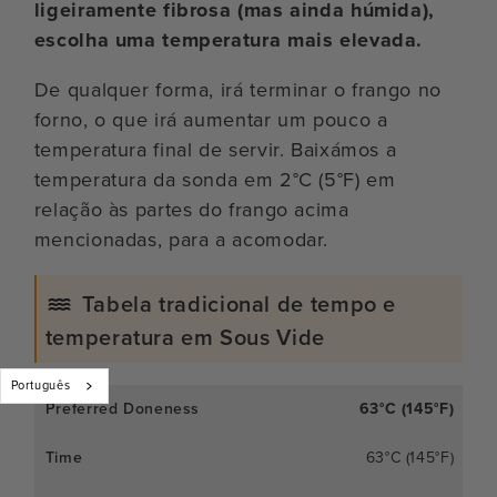
ligeiramente fibrosa (mas ainda húmida),
escolha uma temperatura mais elevada.
De qualquer forma, irá terminar o frango no
forno, o que irá aumentar um pouco a
temperatura final de servir. Baixámos a
temperatura da sonda em 2°C (5°F) em
relação às partes do frango acima
mencionadas, para a acomodar.
Tabela tradicional de tempo e
temperatura em Sous Vide
Português
63°C (145°F)
63°C (145°F)