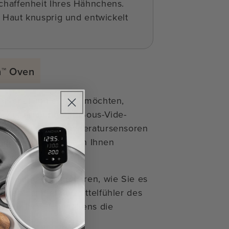
chaffenheit Ihres Hähnchens.
Haut knusprig und entwickelt
n™ Oven
r Arsenal aufnehmen möchten,
e Zubereitung von Sous-Vide-
, wie wir die Temperatursensoren
hält der Ofen die von Ihnen
so eintüten und garen, wie Sie es
önnen den Lebensmittelfühler des
 Kern Ihres Hähnchens die