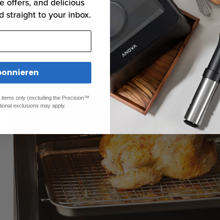
e offers, and delicious
Genau wie beim traditionellen Sous-Vide-Garen i
d straight to your inbox.
Precision Ofen ein zweistufiger Garprozess: Zuer
gewünschte Innentemperatur gebracht, dann wird
gegrillt, um eine schmackhafte Kruste zu erzeuge
onnieren
ed items only (excluding the Precision™
tional exclusions may apply.