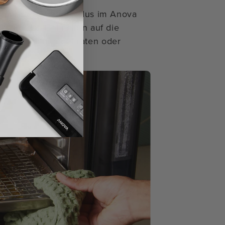
st der Sous-Vide-Modus im Anova
st wird das Hähnchen auf die
 es im Ofen angebraten oder
n.