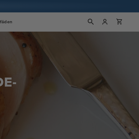
Einloggen
Wagen
tfäden
DE-