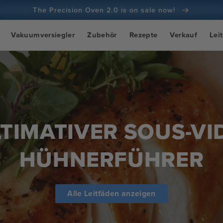
The Precision Oven 2.0 is on sale now!
100 Tage Geld-zurück-Garantie
Vakuumversiegler
Zubehör
Rezepte
Verkauf
Lei
Über 100 Millionen Köche, Tendenz steigend
TIMATIVER SOUS-VI
HÜHNERFÜHRER
Alle Leitfäden anzeigen