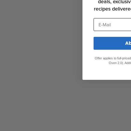
deals, exclusiv
recipes delivere
E-Mail
Ab
Offer applies to full-pric
Oven 2.0). Addi