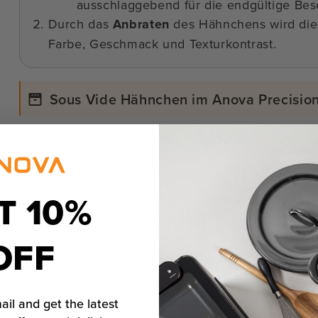
ausschlaggebend für die endgültige Bes
Durch das
Anbraten
des Hähnchens wird die 
Farbe, Geschmack und Texturkontrast.
Sous Vide Hähnchen im Anova Precisio
Wenn Sie lieber neue Sous-Vide-Techniken in Ih
können Sie den Anova Precision Ofen auch für di
Hühnchen verwenden. Aufgrund der Art und Weise
T 10%
und die Feuchtigkeitsregelung konzipiert haben, 
eingestellte Gartemperatur genau ein.
OFF
Sie können Ihr Hähnchen im Precision Ofen genau
mit einem Precision Herd tun würden, oder Sie k
Ofens verwenden, um genau zu wissen, wann der
ail and get the latest
gewünschte Temperatur erreicht hat.