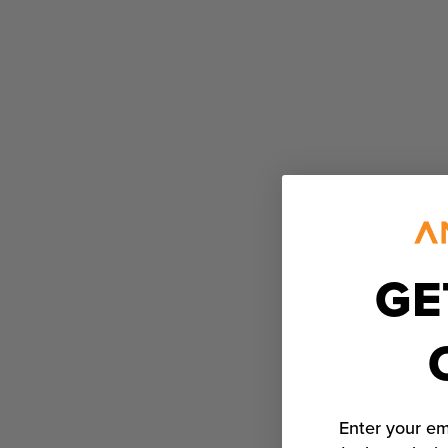
GE
Enter your em